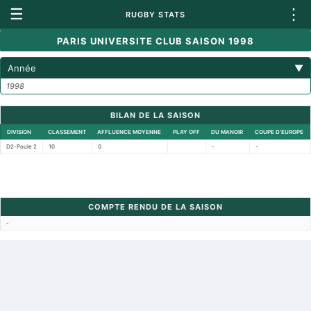
☰
⋮
RUGBY STATS
PARIS UNIVERSITE CLUB SAISON 1998
Année
▼
1998
BILAN DE LA SAISON
DIVISION
CLASSEMENT
AFFLUENCE MOYENNE
PLAY OFF
DU MANOIR
COUPE D'EUROPE
D2-Poule 2
10
0
-
-
COMPTE RENDU DE LA SAISON
-
Retour