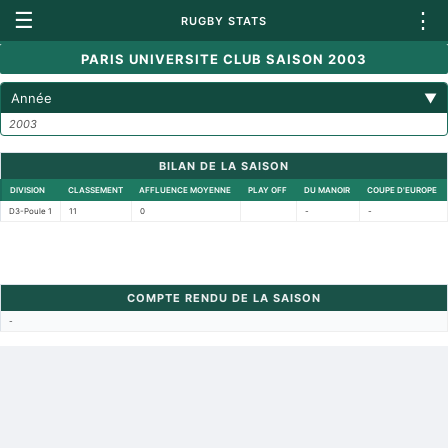
☰
⋮
RUGBY STATS
PARIS UNIVERSITE CLUB SAISON 2003
Année
▼
2003
BILAN DE LA SAISON
DIVISION
CLASSEMENT
AFFLUENCE MOYENNE
PLAY OFF
DU MANOIR
COUPE D'EUROPE
D3-Poule 1
11
0
-
-
COMPTE RENDU DE LA SAISON
-
Retour