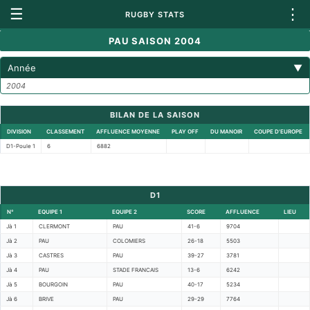
☰
⋮
RUGBY STATS
PAU SAISON 2004
Année
▼
2004
BILAN DE LA SAISON
DIVISION
CLASSEMENT
AFFLUENCE MOYENNE
PLAY OFF
DU MANOIR
COUPE D'EUROPE
D1-Poule 1
6
6882
D1
N°
EQUIPE 1
EQUIPE 2
SCORE
AFFLUENCE
LIEU
Jà 1
CLERMONT
PAU
41-6
9704
Jà 2
PAU
COLOMIERS
26-18
5503
Jà 3
CASTRES
PAU
39-27
3781
Jà 4
PAU
STADE FRANCAIS
13-6
6242
Jà 5
BOURGOIN
PAU
40-17
5234
Jà 6
BRIVE
PAU
29-29
7764