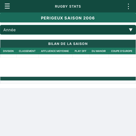
☰
⋮
RUGBY STATS
PERIGEUX SAISON 2006
Année
▼
BILAN DE LA SAISON
DIVISION
CLASSEMENT
AFFLUENCE MOYENNE
PLAY OFF
DU MANOIR
COUPE D'EUROPE
Retour