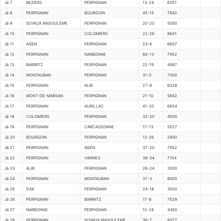
Jà 7
BEZIERS
PERPIGNAN
13-24
6351
Jà 8
PERPIGNAN
BOURGOIN
45-15
7642
Jà 9
SOYAUX ANGOULEME
PERPIGNAN
20-20
5000
Jà 10
PERPIGNAN
COLOMIERS
22-26
8641
Jà 11
AGEN
PERPIGNAN
23-6
6607
Jà 12
PERPIGNAN
NARBONNE
66-13
7952
Jà 13
BIARRITZ
PERPIGNAN
22-19
4987
Jà 14
MONTAUBAN
PERPIGNAN
31-0
7000
Jà 15
PERPIGNAN
ALBI
27-9
6328
Jà 16
MONT-DE-MARSAN
PERPIGNAN
21-10
5942
Jà 17
PERPIGNAN
AURILLAC
41-20
6854
Jà 18
COLOMIERS
PERPIGNAN
32-20
4500
Jà 19
PERPIGNAN
CARCASSONNE
17-13
5527
Jà 20
BOURGOIN
PERPIGNAN
12-26
2800
Jà 21
PERPIGNAN
AGEN
37-20
7952
Jà 22
PERPIGNAN
VANNES
39-34
7154
Jà 23
ALBI
PERPIGNAN
26-24
3500
Jà 24
PERPIGNAN
MONTAUBAN
37-3
8000
Jà 25
DAX
PERPIGNAN
24-18
3500
Jà 26
PERPIGNAN
BIARRITZ
17-8
7529
Jà 27
NARBONNE
PERPIGNAN
12-28
3450
Jà 28
PERPIGNAN
SOYAUX ANGOULEME
36-7
8377