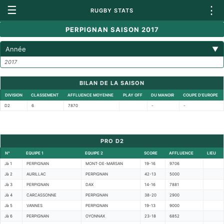
☰
⋮
RUGBY STATS
PERPIGNAN SAISON 2017
Année
▼
2017
BILAN DE LA SAISON
DIVISION
CLASSEMENT
AFFLUENCE MOYENNE
PLAY OFF
DU MANOIR
COUPE D'EUROPE
D2
6
7870
-
-
PRO D2
N°
EQUIPE 1
EQUIPE 2
SCORE
AFFLUENCE
LIEU
Jà 1
PERPIGNAN
MONT-DE-MARSAN
19-16
9706
Jà 2
AURILLAC
PERPIGNAN
42-13
5000
Jà 3
PERPIGNAN
DAX
14-16
7881
Jà 4
CARCASSONNE
PERPIGNAN
38-20
2900
Jà 5
VANNES
PERPIGNAN
19-13
9000
Jà 6
PERPIGNAN
OYONNAX
23-18
6852