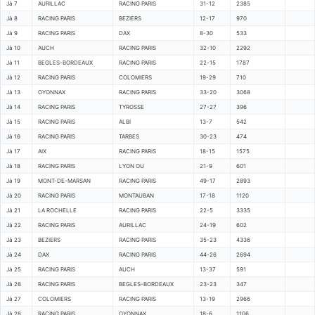
Jà 7
AURILLAC
RACING PARIS
31-12
2385
Jà 8
RACING PARIS
BEZIERS
12-17
970
Jà 9
RACING PARIS
DAX
8-30
533
Jà 10
AUCH
RACING PARIS
32-10
2292
Jà 11
BEGLES-BORDEAUX
RACING PARIS
22-15
1787
Jà 12
RACING PARIS
COLOMIERS
19-29
710
Jà 13
OYONNAX
RACING PARIS
33-20
3068
Jà 14
RACING PARIS
TYROSSE
27-27
396
Jà 15
RACING PARIS
ALBI
13-7
542
Jà 16
RACING PARIS
TARBES
30-23
474
Jà 17
AIX
RACING PARIS
18-15
1575
Jà 18
RACING PARIS
LYON OU
21-9
601
Jà 19
MONT-DE-MARSAN
RACING PARIS
49-17
2893
Jà 20
RACING PARIS
MONTAUBAN
17-18
1120
Jà 21
LA ROCHELLE
RACING PARIS
22-5
3335
Jà 22
RACING PARIS
AURILLAC
24-19
602
Jà 23
BEZIERS
RACING PARIS
35-23
4336
Jà 24
DAX
RACING PARIS
44-26
2694
Jà 25
RACING PARIS
AUCH
13-37
591
Jà 26
RACING PARIS
BEGLES-BORDEAUX
23-23
347
Jà 27
COLOMIERS
RACING PARIS
13-19
2966
Jà 28
RACING PARIS
OYONNAX
18-6
1106