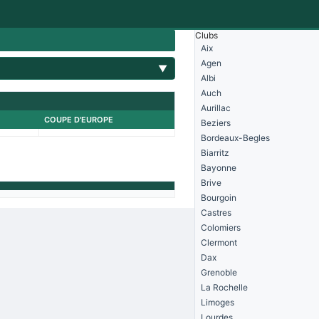
Clubs
Aix
Agen
▼
Albi
Auch
Aurillac
COUPE D'EUROPE
Beziers
Bordeaux-Begles
Biarritz
Bayonne
Brive
Bourgoin
Castres
Colomiers
Clermont
Dax
Grenoble
La Rochelle
Limoges
Lourdes