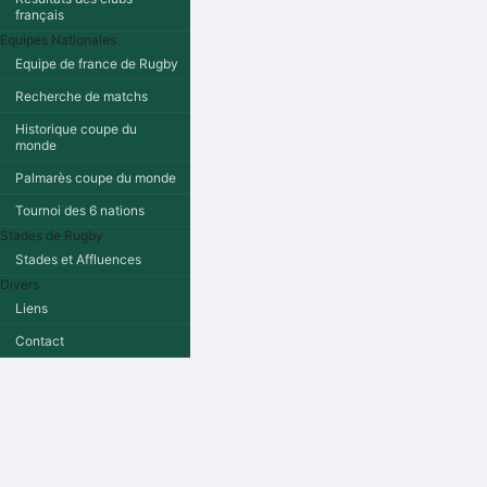
français
Equipes Nationales
Equipe de france de Rugby
Recherche de matchs
Historique coupe du
monde
Palmarès coupe du monde
Tournoi des 6 nations
Stades de Rugby
Stades et Affluences
Divers
Liens
Contact