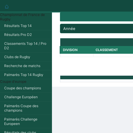
⌂
Championnat de France de
Rugby
Résultats Top 14
Année
Résultats Pro D2
Classements Top 14 / Pro
D2
DIVISION
CLASSEMENT
Clubs de Rugby
Recherche de matchs
Palmarès Top 14 Rugby
Coupe d'europe
Coupe des champions
Challenge Européen
Palmarès Coupe des
champions
Palmarès Challenge
Europeen
Résultats des clubs