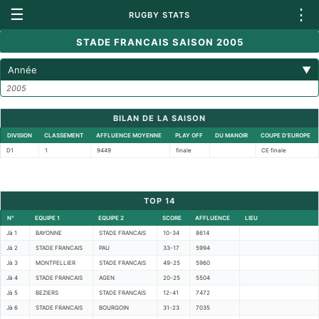
☰
⋮
RUGBY STATS
STADE FRANCAIS SAISON 2005
Année
▼
2005
BILAN DE LA SAISON
DIVISION
CLASSEMENT
AFFLUENCE MOYENNE
PLAY OFF
DU MANOIR
COUPE D'EUROPE
D1
1
9449
finale
CE finale
TOP 14
N°
EQUIPE 1
EQUIPE 2
SCORE
AFFLUENCE
LIEU
Jà 1
BAYONNE
STADE FRANCAIS
10-34
8614
Jà 2
STADE FRANCAIS
PAU
33-17
5994
Jà 3
MONTPELLIER
STADE FRANCAIS
49-25
5960
Jà 4
STADE FRANCAIS
AGEN
20-25
5504
Jà 5
BEZIERS
STADE FRANCAIS
12-41
7472
Jà 6
STADE FRANCAIS
BOURGOIN
31-23
7035