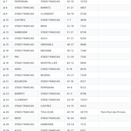
Jà 7
PERPIGNAN
STADE FRANCAIS
20-15
12153
Jà 8
STADE FRANCAIS
BIARRITZ
31-21
8807
Jà 9
STADE FRANCAIS
CLERMONT
28-19
5738
Jà 10
CASTRES
STADE FRANCAIS
7-7
4659
Jà 12
STADE FRANCAIS
BRIVE
32-18
7322
Jà 13
NARBONNE
STADE FRANCAIS
21-21
6708
Jà 14
STADE FRANCAIS
AUCH
37-21
6353
Jà 15
STADE FRANCAIS
GRENOBLE
46-27
6686
Jà 16
STADE FRANCAIS
BAYONNE
40-12
7288
Jà 17
PAU
STADE FRANCAIS
12-29
7262
Jà 18
STADE FRANCAIS
MONTPELLIER
82-12
6940
Jà 19
AGEN
STADE FRANCAIS
6-16
8019
Jà 20
STADE FRANCAIS
BEZIERS
35-27
7229
Jà 21
BOURGOIN
STADE FRANCAIS
41-16
8127
Jà 22
STADE FRANCAIS
PERPIGNAN
19-8
6123
Jà 23
BIARRITZ
STADE FRANCAIS
41-3
8796
Jà 24
CLERMONT
STADE FRANCAIS
34-19
13257
Jà 25
STADE FRANCAIS
CASTRES
24-15
8323
Jà 26
STADE FRANCAIS
TOULOUSE
40-19
45179
Paris Parc des Princes
Jà 27
BRIVE
STADE FRANCAIS
16-34
9020
Jà 28
STADE FRANCAIS
NARBONNE
29-24
7212
Jà 29
AUCH
STADE FRANCAIS
16-27
6151