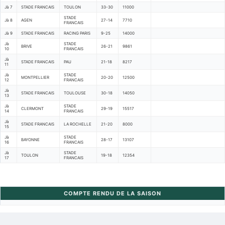
Jà 7
STADE FRANCAIS
TOULON
33-30
11000
STADE
Jà 8
AGEN
27-14
7710
FRANCAIS
Jà 9
STADE FRANCAIS
RACING PARIS
9-25
14000
Jà
STADE
BRIVE
26-21
9861
10
FRANCAIS
Jà
STADE FRANCAIS
PAU
21-18
8217
11
Jà
STADE
MONTPELLIER
20-20
12500
12
FRANCAIS
Jà
STADE FRANCAIS
TOULOUSE
30-18
14050
13
Jà
STADE
CLERMONT
29-19
15517
14
FRANCAIS
Jà
STADE FRANCAIS
LA ROCHELLE
21-20
8000
15
Jà
STADE
BAYONNE
28-17
13107
16
FRANCAIS
Jà
STADE
TOULON
19-18
12354
17
FRANCAIS
COMPTE RENDU DE LA SAISON
Retour