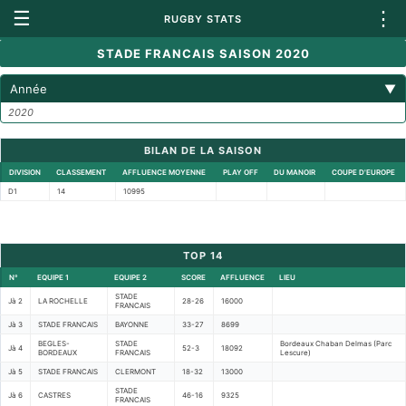
☰
⋮
RUGBY STATS
STADE FRANCAIS SAISON 2020
Année
▼
2020
BILAN DE LA SAISON
DIVISION
CLASSEMENT
AFFLUENCE MOYENNE
PLAY OFF
DU MANOIR
COUPE D'EUROPE
D1
14
10995
TOP 14
N°
EQUIPE 1
EQUIPE 2
SCORE
AFFLUENCE
LIEU
STADE
Jà 2
LA ROCHELLE
28-26
16000
FRANCAIS
Jà 3
STADE FRANCAIS
BAYONNE
33-27
8699
BEGLES-
STADE
Bordeaux Chaban Delmas (Parc
Jà 4
52-3
18092
BORDEAUX
FRANCAIS
Lescure)
Jà 5
STADE FRANCAIS
CLERMONT
18-32
13000
STADE
Jà 6
CASTRES
46-16
9325
FRANCAIS