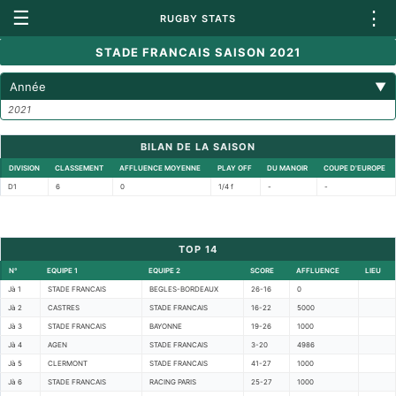
☰
⋮
RUGBY STATS
STADE FRANCAIS SAISON 2021
Année
▼
2021
BILAN DE LA SAISON
DIVISION
CLASSEMENT
AFFLUENCE MOYENNE
PLAY OFF
DU MANOIR
COUPE D'EUROPE
D1
6
0
1/4 f
-
-
TOP 14
N°
EQUIPE 1
EQUIPE 2
SCORE
AFFLUENCE
LIEU
Jà 1
STADE FRANCAIS
BEGLES-BORDEAUX
26-16
0
Jà 2
CASTRES
STADE FRANCAIS
16-22
5000
Jà 3
STADE FRANCAIS
BAYONNE
19-26
1000
Jà 4
AGEN
STADE FRANCAIS
3-20
4986
Jà 5
CLERMONT
STADE FRANCAIS
41-27
1000
Jà 6
STADE FRANCAIS
RACING PARIS
25-27
1000