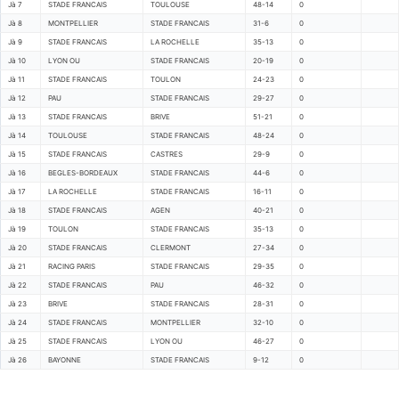
Jà 7
STADE FRANCAIS
TOULOUSE
48-14
0
Jà 8
MONTPELLIER
STADE FRANCAIS
31-6
0
Jà 9
STADE FRANCAIS
LA ROCHELLE
35-13
0
Jà 10
LYON OU
STADE FRANCAIS
20-19
0
Jà 11
STADE FRANCAIS
TOULON
24-23
0
Jà 12
PAU
STADE FRANCAIS
29-27
0
Jà 13
STADE FRANCAIS
BRIVE
51-21
0
Jà 14
TOULOUSE
STADE FRANCAIS
48-24
0
Jà 15
STADE FRANCAIS
CASTRES
29-9
0
Jà 16
BEGLES-BORDEAUX
STADE FRANCAIS
44-6
0
Jà 17
LA ROCHELLE
STADE FRANCAIS
16-11
0
Jà 18
STADE FRANCAIS
AGEN
40-21
0
Jà 19
TOULON
STADE FRANCAIS
35-13
0
Jà 20
STADE FRANCAIS
CLERMONT
27-34
0
Jà 21
RACING PARIS
STADE FRANCAIS
29-35
0
Jà 22
STADE FRANCAIS
PAU
46-32
0
Jà 23
BRIVE
STADE FRANCAIS
28-31
0
Jà 24
STADE FRANCAIS
MONTPELLIER
32-10
0
Jà 25
STADE FRANCAIS
LYON OU
46-27
0
Jà 26
BAYONNE
STADE FRANCAIS
9-12
0