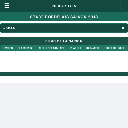
☰
⋮
RUGBY STATS
STADE BORDELAIS SAISON 2018
Année
▼
BILAN DE LA SAISON
DIVISION
CLASSEMENT
AFFLUENCE MOYENNE
PLAY OFF
DU MANOIR
COUPE D'EUROPE
Retour