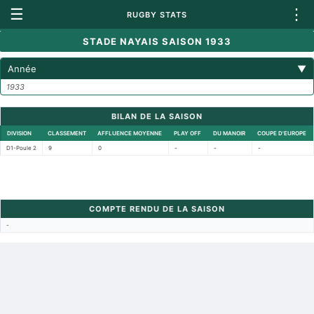
☰
⋮
RUGBY STATS
STADE NAYAIS SAISON 1933
Année
▼
1933
BILAN DE LA SAISON
DIVISION
CLASSEMENT
AFFLUENCE MOYENNE
PLAY OFF
DU MANOIR
COUPE D'EUROPE
D1-Poule 2
9
0
-
-
-
COMPTE RENDU DE LA SAISON
-
Retour