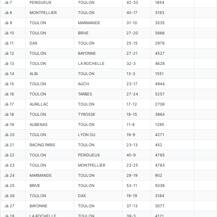
Jà 7
PERIGUEUX
TOULON
42-33
1854
Jà 8
MONTPELLIER
TOULON
40-17
3193
Jà 9
TOULON
MARMANDE
31-10
3535
Jà 10
TOULON
BRIVE
27-20
5666
Jà 11
DAX
TOULON
25-15
2976
Jà 12
TOULON
BAYONNE
27-21
4527
Jà 13
TOULON
LA ROCHELLE
32-3
4628
Jà 14
ALBI
TOULON
13-3
1551
Jà 15
TOULON
AUCH
23-17
4944
Jà 16
TOULON
TARBES
27-24
5257
Jà 17
AURILLAC
TOULON
17-12
2708
Jà 18
TOULON
TYROSSE
19-15
3964
Jà 19
AUBENAS
TOULON
11-8
1295
Jà 20
TOULON
LYON OU
19-9
4271
Jà 21
RACING PARIS
TOULON
23-13
452
Jà 22
TOULON
PERIGUEUX
40-9
4765
Jà 23
TOULON
MONTPELLIER
23-25
4783
Jà 24
MARMANDE
TOULON
28-19
902
Jà 25
BRIVE
TOULON
53-11
5039
Jà 26
TOULON
DAX
19-19
3184
Jà 27
BAYONNE
TOULON
37-13
3077
Jà 28
LA ROCHELLE
TOULON
39-3
4121