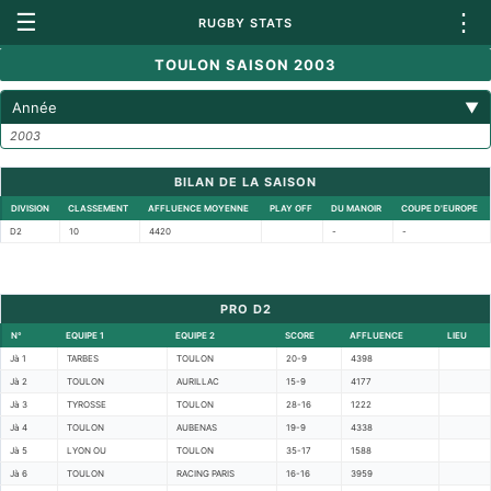
☰
⋮
RUGBY STATS
TOULON SAISON 2003
Année
▼
2003
BILAN DE LA SAISON
DIVISION
CLASSEMENT
AFFLUENCE MOYENNE
PLAY OFF
DU MANOIR
COUPE D'EUROPE
D2
10
4420
-
-
PRO D2
N°
EQUIPE 1
EQUIPE 2
SCORE
AFFLUENCE
LIEU
Jà 1
TARBES
TOULON
20-9
4398
Jà 2
TOULON
AURILLAC
15-9
4177
Jà 3
TYROSSE
TOULON
28-16
1222
Jà 4
TOULON
AUBENAS
19-9
4338
Jà 5
LYON OU
TOULON
35-17
1588
Jà 6
TOULON
RACING PARIS
16-16
3959