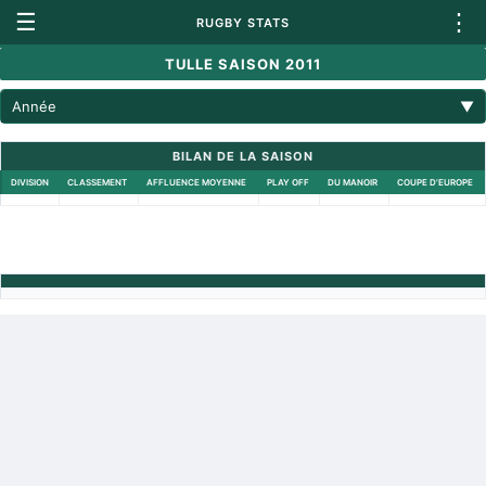
☰
⋮
RUGBY STATS
TULLE SAISON 2011
Année
▼
BILAN DE LA SAISON
DIVISION
CLASSEMENT
AFFLUENCE MOYENNE
PLAY OFF
DU MANOIR
COUPE D'EUROPE
Retour