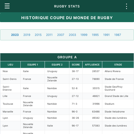
☰
⋮
RUGBY STATS
HISTORIQUE COUPE DU MONDE DE RUGBY
2023
2019
2015
2011
2007
2003
1999
1995
1991
1987
GROUPE A
LIEU
EQUIPE 1
EQUIPE 2
SCORE
AFFLUENCE
STADE
Nice
Italie
Uruguay
38-17
28537
Allianz Riviera
Nouvelle
Saint-Denis
France
27-13
78690
Stade de France
Zelande
Saint-
Stade Geoffroy
Italie
Namibie
52-8
35515
Etienne
Guichard
Lille
France
Uruguay
27-12
48821
Grand Stade de Lille
Nouvelle
Toulouse
Namibie
71-3
31996
Stadium
Zelande
Marseille
France
Namibie
96-0
63486
Stade Velodrome
Lyon
Uruguay
Namibie
36-26
49342
Stade des lumières
Nouvelle
Lyon
Italie
96-17
57083
Stade des lumières
Zelande
Nouvelle