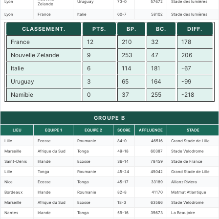
Lyon
Uruguay
73-0
57672
Stade des lumières
Zelande
Lyon
France
Italie
60-7
58102
Stade des lumières
CLASSEMENT.
PTS.
BP.
BC.
DIFF.
France
12
210
32
178
Nouvelle Zelande
9
253
47
206
Italie
6
114
181
-67
Uruguay
3
65
164
-99
Namibie
0
37
255
-218
GROUPE B
LIEU
EQUIPE 1
EQUIPE 2
SCORE
AFFLUENCE
STADE
Lille
Ecosse
Roumanie
84-0
46516
Grand Stade de Lille
Marseille
Afrique du Sud
Tonga
49-18
60387
Stade Velodrome
Saint-Denis
Irlande
Ecosse
36-14
78459
Stade de France
Lille
Tonga
Roumanie
45-24
45042
Grand Stade de Lille
Nice
Ecosse
Tonga
45-17
33189
Allianz Riviera
Bordeaux
Irlande
Roumanie
82-8
41170
Matmut Atlantique
Marseille
Afrique du Sud
Ecosse
18-3
63566
Stade Velodrome
Nantes
Irlande
Tonga
59-16
35673
La Beaujoire