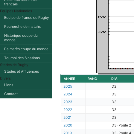
français
Equipes Nationales
Equipe de france de Rugby
Recherche de matchs
Historique coupe du
monde
Palmarès coupe du monde
Tournoi des 6 nations
Stades de Rugby
Stades et Affluences
Divers
ANNEE
RANG
DIV.
Liens
2025
D2
Contact
2024
D3
2023
D3
2022
D3
2021
D3
2020
D3-Poule 2
2019
D3-Poule 4