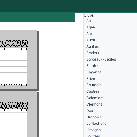
Clubs
Aix
Agen
Albi
Auch
Aurillac
Beziers
Bordeaux-Begles
Biarritz
Bayonne
Brive
Bourgoin
Castres
Colomiers
Clermont
Dax
Grenoble
La Rochelle
Limoges
Lourdes