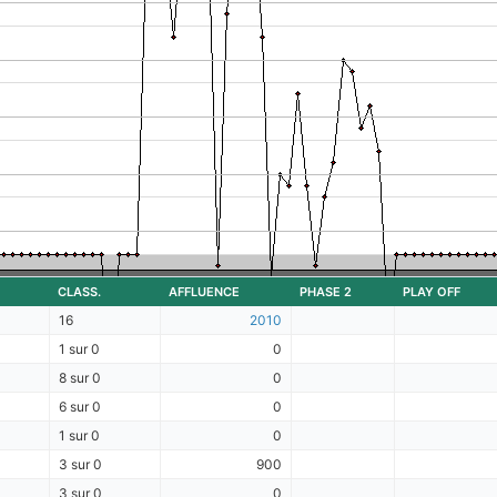
CLASS.
AFFLUENCE
PHASE 2
PLAY OFF
16
2010
1 sur 0
0
8 sur 0
0
6 sur 0
0
1 sur 0
0
3 sur 0
900
3 sur 0
0