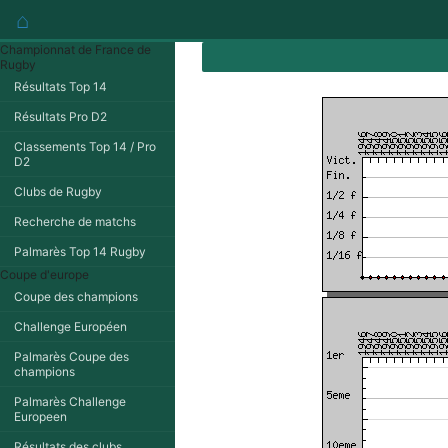
⌂
Championnat de France de
Rugby
Résultats Top 14
Résultats Pro D2
Classements Top 14 / Pro
D2
Clubs de Rugby
Recherche de matchs
Palmarès Top 14 Rugby
Coupe d'europe
Coupe des champions
Challenge Européen
Palmarès Coupe des
champions
Palmarès Challenge
Europeen
Résultats des clubs