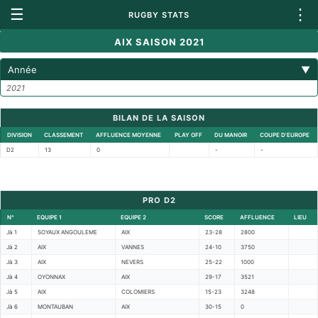
☰
⋮
RUGBY STATS
AIX SAISON 2021
Année
▼
2021
BILAN DE LA SAISON
DIVISION
CLASSEMENT
AFFLUENCE MOYENNE
PLAY OFF
DU MANOIR
COUPE D'EUROPE
D2
13
0
-
-
PRO D2
N°
EQUIPE 1
EQUIPE 2
SCORE
AFFLUENCE
LIEU
Jà 1
SOYAUX ANGOULEME
AIX
23-28
2800
Jà 2
AIX
VANNES
24-10
3750
Jà 3
AIX
NEVERS
25-22
1000
Jà 4
OYONNAX
AIX
29-17
3521
Jà 5
AIX
COLOMIERS
15-23
3248
Jà 6
MONTAUBAN
AIX
30-15
0