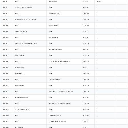
Jà 7
AIX
ROUEN
22-22
1000
Jà 8
CARCASSONNE
AIX
30-31
0
Jà 9
AIX
AURILLAC
19-16
0
Jà 10
VALENCE ROMANS
AIX
13-14
0
Jà 11
AIX
BIARRITZ
16-16
0
Jà 12
GRENOBLE
AIX
21-20
0
Jà 13
AIX
BEZIERS
32-9
0
Jà 14
MONT-DE-MARSAN
AIX
21-15
0
Jà 15
AIX
PERPIGNAN
34-41
0
Jà 16
NEVERS
AIX
23-19
0
Jà 17
AIX
VALENCE ROMANS
28-13
0
Jà 18
VANNES
AIX
30-7
0
Jà 19
BIARRITZ
AIX
29-24
0
Jà 20
AIX
OYONNAX
19-39
0
Jà 21
BEZIERS
AIX
31-15
0
Jà 22
AIX
SOYAUX ANGOULEME
19-21
0
Jà 23
PERPIGNAN
AIX
42-3
0
Jà 24
AIX
MONT-DE-MARSAN
16-18
0
Jà 25
COLOMIERS
AIX
30-28
0
Jà 26
AIX
GRENOBLE
32-30
0
Jà 27
AIX
CARCASSONNE
18-34
0
Jà 28
ROUEN
AIX
21-26
0