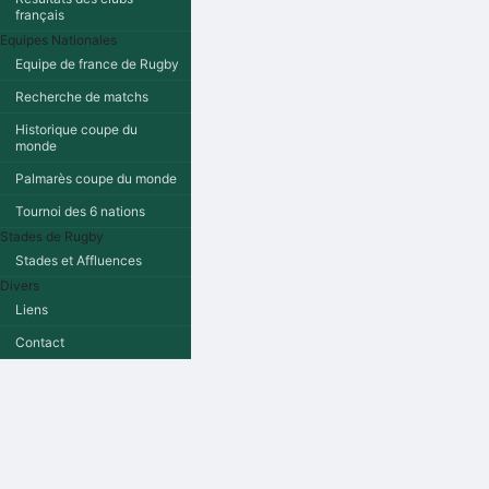
français
Equipes Nationales
Equipe de france de Rugby
Recherche de matchs
Historique coupe du
monde
Palmarès coupe du monde
Tournoi des 6 nations
Stades de Rugby
Stades et Affluences
Divers
Liens
Contact