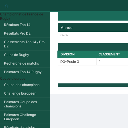
⌂
Championnat de France de
Rugby
Résultats Top 14
Année
Résultats Pro D2
2020
Classements Top 14 / Pro
D2
DIVISION
CLASSEMENT
Clubs de Rugby
D3-Poule 3
1
Recherche de matchs
Palmarès Top 14 Rugby
Coupe d'europe
Coupe des champions
Challenge Européen
Palmarès Coupe des
champions
Palmarès Challenge
Europeen
Résultats des clubs