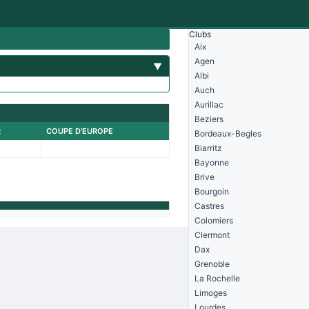
Clubs
Aix
Agen
▼
Albi
Auch
Aurillac
Beziers
R
COUPE D'EUROPE
Bordeaux-Begles
Biarritz
Bayonne
Brive
Bourgoin
Castres
Colomiers
Clermont
Dax
Grenoble
La Rochelle
Limoges
Lourdes