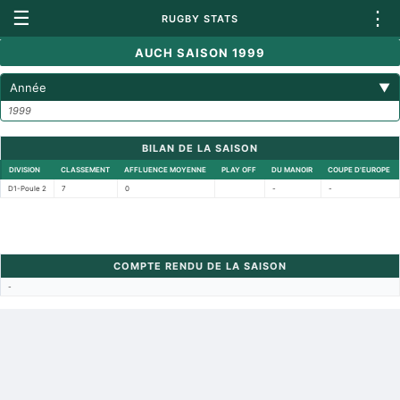
☰
⋮
RUGBY STATS
AUCH SAISON 1999
Année
▼
1999
BILAN DE LA SAISON
DIVISION
CLASSEMENT
AFFLUENCE MOYENNE
PLAY OFF
DU MANOIR
COUPE D'EUROPE
D1-Poule 2
7
0
-
-
COMPTE RENDU DE LA SAISON
-
Retour