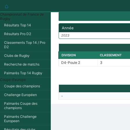
⌂
Championnat de France de
Rugby
Résultats Top 14
Année
Résultats Pro D2
2023
Classements Top 14 / Pro
D2
DIVISION
CLASSEMENT
Clubs de Rugby
D4-Poule 2
3
Recherche de matchs
Palmarès Top 14 Rugby
Coupe d'europe
Coupe des champions
Challenge Européen
-
Palmarès Coupe des
champions
Palmarès Challenge
Europeen
Résultats des clubs