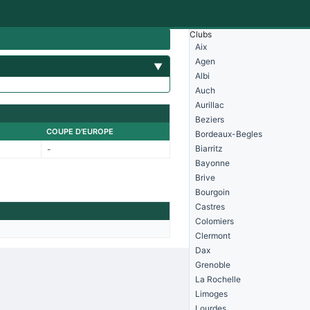
Clubs
Aix
Agen
▼
Albi
Auch
Aurillac
Beziers
COUPE D'EUROPE
Bordeaux-Begles
Biarritz
-
Bayonne
Brive
Bourgoin
Castres
Colomiers
Clermont
Dax
Grenoble
La Rochelle
Limoges
Lourdes