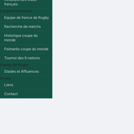
français
Equipes Nationales
Equipe de france de Rugby
Recherche de matchs
Historique coupe du
monde
Palmarès coupe du monde
Tournoi des 6 nations
Stades de Rugby
Stades et Affluences
Divers
Liens
Contact