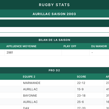
RUGBY STATS
AURILLAC SAISON 2003
BILAN DE LA SAISON
AFFLUENCE MOYENNE
PLAY OFF
DU MANOIR
2981
-
PRO D2
EQUIPE 2
SCORE
A
MARMANDE
22-12
2
AURILLAC
15-9
4
BAYONNE
23-18
3
AURILLAC
25-6
1
DAX
27-20
3