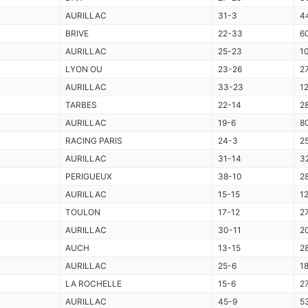
AURILLAC
31-3
4
BRIVE
22-33
6
AURILLAC
25-23
1
LYON OU
23-26
2
AURILLAC
33-23
1
TARBES
22-14
2
AURILLAC
19-6
8
RACING PARIS
24-3
2
AURILLAC
31-14
3
PERIGUEUX
38-10
2
AURILLAC
15-15
1
TOULON
17-12
2
AURILLAC
30-11
2
AUCH
13-15
2
AURILLAC
25-6
1
LA ROCHELLE
15-6
2
AURILLAC
45-9
5