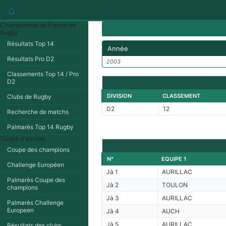
⌂
Championnat de France de
Rugby
Résultats Top 14
Année
Résultats Pro D2
2003
Classements Top 14 / Pro
D2
DIVISION
CLASSEMENT
Clubs de Rugby
D2
12
Recherche de matchs
Palmarès Top 14 Rugby
Coupe d'europe
Coupe des champions
N°
EQUIPE 1
Challenge Européen
Jà 1
AURILLAC
Palmarès Coupe des
Jà 2
TOULON
champions
Jà 3
AURILLAC
Palmarès Challenge
Europeen
Jà 4
AUCH
Jà 5
AURILLAC
Résultats des clubs