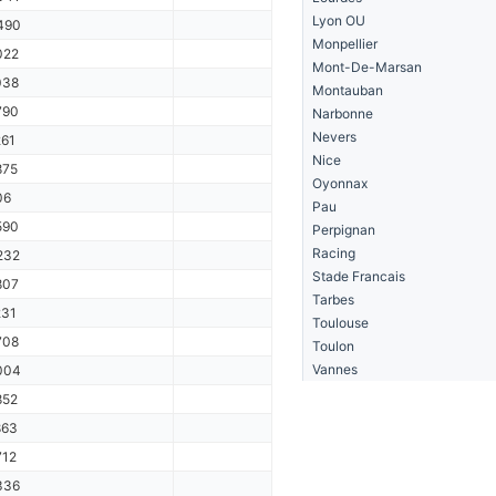
Lyon OU
490
Monpellier
022
Mont-De-Marsan
038
Montauban
790
Narbonne
Nevers
261
Nice
875
Oyonnax
06
Pau
590
Perpignan
Racing
232
Stade Francais
807
Tarbes
231
Toulouse
708
Toulon
Vannes
004
852
863
712
336