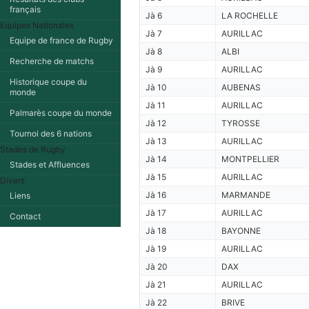
français
Jà 6
LA ROCHELLE
Equipes Nationales
Jà 7
AURILLAC
Equipe de france de Rugby
Jà 8
ALBI
Recherche de matchs
Jà 9
AURILLAC
Historique coupe du
Jà 10
AUBENAS
monde
Jà 11
AURILLAC
Palmarès coupe du monde
Jà 12
TYROSSE
Tournoi des 6 nations
Jà 13
AURILLAC
Stades de Rugby
Jà 14
MONTPELLIER
Stades et Affluences
Jà 15
AURILLAC
Divers
Jà 16
MARMANDE
Liens
Jà 17
AURILLAC
Contact
Jà 18
BAYONNE
Jà 19
AURILLAC
Jà 20
DAX
Jà 21
AURILLAC
Jà 22
BRIVE