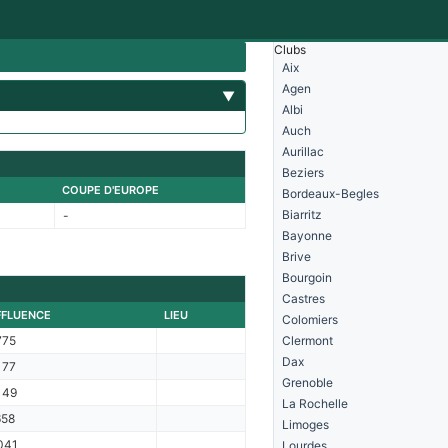
Clubs
Aix
Agen
▼
Albi
Auch
Aurillac
Beziers
COUPE D'EUROPE
Bordeaux-Begles
Biarritz
-
Bayonne
Brive
Bourgoin
Castres
FFLUENCE
LIEU
Colomiers
775
Clermont
Dax
177
Grenoble
149
La Rochelle
658
Limoges
041
Lourdes