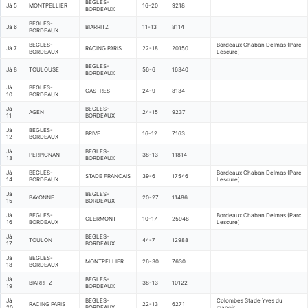
BEGLES-
Jà 5
MONTPELLIER
16-20
9218
BORDEAUX
BEGLES-
Jà 6
BIARRITZ
11-13
8114
BORDEAUX
BEGLES-
Bordeaux Chaban Delmas (Parc
Jà 7
RACING PARIS
22-18
20150
BORDEAUX
Lescure)
BEGLES-
Jà 8
TOULOUSE
56-6
16340
BORDEAUX
Jà
BEGLES-
CASTRES
24-9
8134
10
BORDEAUX
Jà
BEGLES-
AGEN
24-15
9237
11
BORDEAUX
Jà
BEGLES-
BRIVE
16-12
7163
12
BORDEAUX
Jà
BEGLES-
PERPIGNAN
38-13
11814
13
BORDEAUX
Jà
BEGLES-
Bordeaux Chaban Delmas (Parc
STADE FRANCAIS
39-6
17546
14
BORDEAUX
Lescure)
Jà
BEGLES-
BAYONNE
20-27
11486
15
BORDEAUX
Jà
BEGLES-
Bordeaux Chaban Delmas (Parc
CLERMONT
10-17
25948
16
BORDEAUX
Lescure)
Jà
BEGLES-
TOULON
44-7
12988
17
BORDEAUX
Jà
BEGLES-
MONTPELLIER
26-30
7630
18
BORDEAUX
Jà
BEGLES-
BIARRITZ
38-13
10122
19
BORDEAUX
Jà
BEGLES-
Colombes Stade Yves du
RACING PARIS
22-13
6271
20
BORDEAUX
manoir