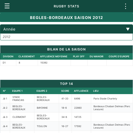
☰
⋮
RUGBY STATS
BEGLES-BORDEAUX SAISON 2012
Année
▼
2012
BILAN DE LA SAISON
DIVISION
CLASSEMENT
AFFLUENCE MOYENNE
PLAY OFF
DU MANOIR
COUPE D'EUROPE
D1
8
15392
TOP 14
N°
EQUIPE 1
EQUIPE 2
SCORE
AFFLUENCE
LIEU
STADE
BEGLES-
Jà 1
41-20
6496
Paris Stade Charlety
FRANCAIS
BORDEAUX
BEGLES-
Bordeaux Chaban Delmas (Parc
Jà 2
BAYONNE
18-6
22860
BORDEAUX
Lescure)
BEGLES-
Jà 3
CLERMONT
34-6
14725
BORDEAUX
BEGLES-
Bordeaux Chaban Delmas (Parc
Jà 4
TOULON
16-27
17592
BORDEAUX
Lescure)