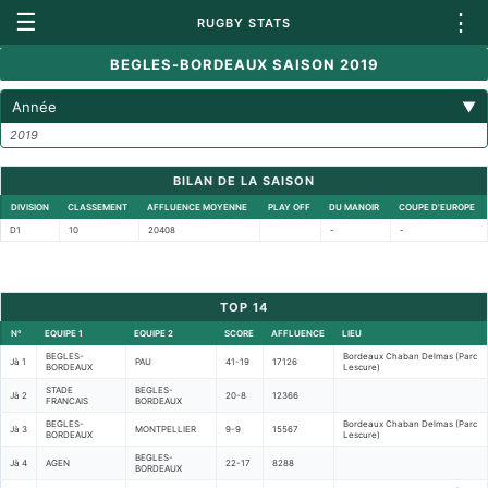
☰
⋮
RUGBY STATS
BEGLES-BORDEAUX SAISON 2019
Année
▼
2019
BILAN DE LA SAISON
DIVISION
CLASSEMENT
AFFLUENCE MOYENNE
PLAY OFF
DU MANOIR
COUPE D'EUROPE
D1
10
20408
-
-
TOP 14
N°
EQUIPE 1
EQUIPE 2
SCORE
AFFLUENCE
LIEU
BEGLES-
Bordeaux Chaban Delmas (Parc
Jà 1
PAU
41-19
17126
BORDEAUX
Lescure)
STADE
BEGLES-
Jà 2
20-8
12366
FRANCAIS
BORDEAUX
BEGLES-
Bordeaux Chaban Delmas (Parc
Jà 3
MONTPELLIER
9-9
15567
BORDEAUX
Lescure)
BEGLES-
Jà 4
AGEN
22-17
8288
BORDEAUX