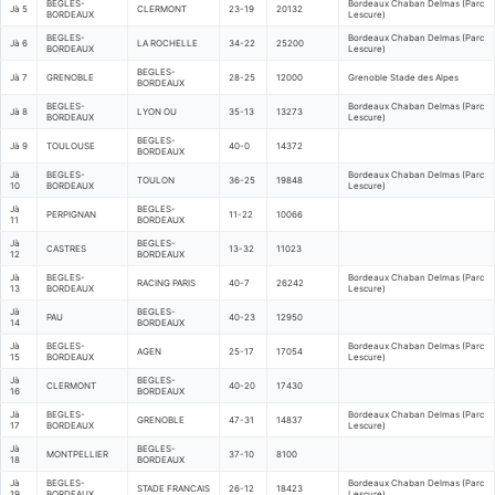
BEGLES-
Bordeaux Chaban Delmas (Parc
Jà 5
CLERMONT
23-19
20132
BORDEAUX
Lescure)
BEGLES-
Bordeaux Chaban Delmas (Parc
Jà 6
LA ROCHELLE
34-22
25200
BORDEAUX
Lescure)
BEGLES-
Jà 7
GRENOBLE
28-25
12000
Grenoble Stade des Alpes
BORDEAUX
BEGLES-
Bordeaux Chaban Delmas (Parc
Jà 8
LYON OU
35-13
13273
BORDEAUX
Lescure)
BEGLES-
Jà 9
TOULOUSE
40-0
14372
BORDEAUX
Jà
BEGLES-
Bordeaux Chaban Delmas (Parc
TOULON
36-25
19848
10
BORDEAUX
Lescure)
Jà
BEGLES-
PERPIGNAN
11-22
10066
11
BORDEAUX
Jà
BEGLES-
CASTRES
13-32
11023
12
BORDEAUX
Jà
BEGLES-
Bordeaux Chaban Delmas (Parc
RACING PARIS
40-7
26242
13
BORDEAUX
Lescure)
Jà
BEGLES-
PAU
40-23
12950
14
BORDEAUX
Jà
BEGLES-
Bordeaux Chaban Delmas (Parc
AGEN
25-17
17054
15
BORDEAUX
Lescure)
Jà
BEGLES-
CLERMONT
40-20
17430
16
BORDEAUX
Jà
BEGLES-
Bordeaux Chaban Delmas (Parc
GRENOBLE
47-31
14837
17
BORDEAUX
Lescure)
Jà
BEGLES-
MONTPELLIER
37-10
8100
18
BORDEAUX
Jà
BEGLES-
Bordeaux Chaban Delmas (Parc
STADE FRANCAIS
26-12
18423
19
BORDEAUX
Lescure)