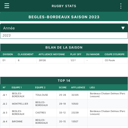
☰
⋮
RUGBY STATS
BEGLES-BORDEAUX SAISON 2023
Année
▼
2023
BILAN DE LA SAISON
DIVISION
CLASSEMENT
AFFLUENCE MOYENNE
PLAY OFF
DU MANOIR
COUPE D'EUROPE
D1
6
28126
1/2 f
-
CE Poule
TOP 14
N°
EQUIPE 1
EQUIPE 2
SCORE
AFFLUENCE
LIEU
BEGLES-
Bordeaux Chaban Delmas (Parc
Jà 1
TOULOUSE
25-26
32335
BORDEAUX
Lescure)
BEGLES-
Jà 2
MONTPELLIER
29-19
10500
BORDEAUX
BEGLES-
Bordeaux Chaban Delmas (Parc
Jà 3
CASTRES
33-12
23239
BORDEAUX
Lescure)
BEGLES-
Jà 4
BAYONNE
20-15
13507
BORDEAUX