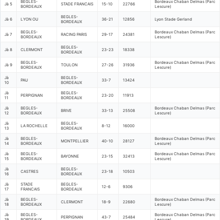
BEGLES-
Bordeaux Chaban Delmas (Parc
Jà 5
STADE FRANCAIS
15-10
22766
BORDEAUX
Lescure)
BEGLES-
Jà 6
LYON OU
36-21
12856
Lyon Stade Gerland
BORDEAUX
BEGLES-
Bordeaux Chaban Delmas (Parc
Jà 7
RACING PARIS
29-17
24381
BORDEAUX
Lescure)
BEGLES-
Jà 8
CLERMONT
23-23
18338
BORDEAUX
BEGLES-
Bordeaux Chaban Delmas (Parc
Jà 9
TOULON
27-26
31936
BORDEAUX
Lescure)
Jà
BEGLES-
PAU
33-7
13424
10
BORDEAUX
Jà
BEGLES-
PERPIGNAN
23-20
11913
11
BORDEAUX
Jà
BEGLES-
Bordeaux Chaban Delmas (Parc
BRIVE
33-13
25508
12
BORDEAUX
Lescure)
Jà
BEGLES-
LA ROCHELLE
8-12
16000
13
BORDEAUX
Jà
BEGLES-
Bordeaux Chaban Delmas (Parc
MONTPELLIER
40-10
28127
14
BORDEAUX
Lescure)
Jà
BEGLES-
Bordeaux Chaban Delmas (Parc
BAYONNE
23-15
32413
15
BORDEAUX
Lescure)
Jà
BEGLES-
CASTRES
23-18
10503
16
BORDEAUX
Jà
STADE
BEGLES-
12-6
9306
17
FRANCAIS
BORDEAUX
Jà
BEGLES-
Bordeaux Chaban Delmas (Parc
CLERMONT
18-9
22680
18
BORDEAUX
Lescure)
Jà
BEGLES-
Bordeaux Chaban Delmas (Parc
PERPIGNAN
43-7
25484
19
BORDEAUX
Lescure)