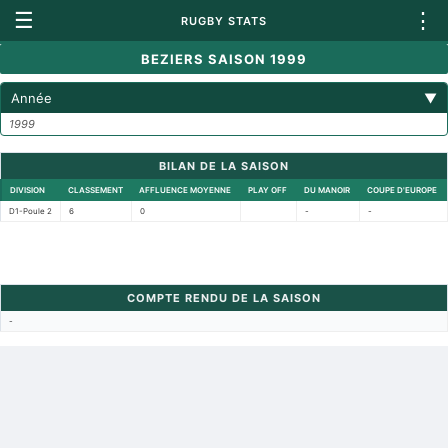
☰
⋮
RUGBY STATS
BEZIERS SAISON 1999
Année
▼
1999
BILAN DE LA SAISON
DIVISION
CLASSEMENT
AFFLUENCE MOYENNE
PLAY OFF
DU MANOIR
COUPE D'EUROPE
D1-Poule 2
6
0
-
-
COMPTE RENDU DE LA SAISON
-
Retour