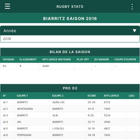
☰
⋮
RUGBY STATS
BIARRITZ SAISON 2016
Année
▼
2016
BILAN DE LA SAISON
DIVISION
CLASSEMENT
AFFLUENCE MOYENNE
PLAY OFF
DU MANOIR
COUPE D'EUROPE
D2
8
4448
-
-
PRO D2
N°
EQUIPE 1
EQUIPE 2
SCORE
AFFLUENCE
LIEU
Jà 1
BIARRITZ
AURILLAC
25-28
6178
Jà 2
MONTAUBAN
BIARRITZ
20-9
7500
Jà 3
BIARRITZ
ALBI
9-20
5234
Jà 4
AIX
BIARRITZ
22-11
4000
Jà 5
BIARRITZ
LYON OU
16-19
4827
Jà 6
PERPIGNAN
BIARRITZ
29-18
7642