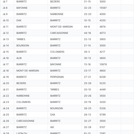
Jà 7
BIARRITZ
BEZIERS
21-15
3000
Jà 8
BAYONNE
BIARRITZ
32-25
15567
Jà 9
BIARRITZ
NARBONNE
25-20
4000
Jà 10
DAX
BIARRITZ
10-15
4200
Jà 11
BIARRITZ
MONT-DE-MARSAN
44-8
4876
Jà 12
BIARRITZ
CARCASSONNE
44-16
4073
Jà 13
TARBES
BIARRITZ
22-13
3900
Jà 14
BOURGOIN
BIARRITZ
21-14
3000
Jà 15
BIARRITZ
COLOMIERS
26-3
4217
Jà 16
ALBI
BIARRITZ
30-13
3600
Jà 17
BIARRITZ
BAYONNE
13-16
10678
Jà 18
MONT-DE-MARSAN
BIARRITZ
23-17
4600
Jà 19
BIARRITZ
PERPIGNAN
27-21
6209
Jà 20
BEZIERS
BIARRITZ
25-26
5220
Jà 21
BIARRITZ
TARBES
20-10
4449
Jà 22
NARBONNE
BIARRITZ
20-26
3500
Jà 23
COLOMIERS
BIARRITZ
20-19
3200
Jà 24
BIARRITZ
BOURGOIN
26-25
5326
Jà 25
BIARRITZ
DAX
28-13
5789
Jà 26
CARCASSONNE
BIARRITZ
32-27
3500
Jà 27
BIARRITZ
AIX
32-28
5107
Jà 28
LYON OU
BIARRITZ
61-31
7597