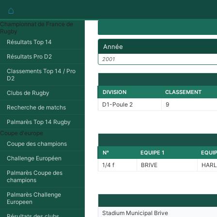
⌂
Championnat de France de
Rugby
Résultats Top 14
Année
Résultats Pro D2
2001
Classements Top 14 / Pro
D2
DIVISION
CLASSEMENT
Clubs de Rugby
D1-Poule 2
9
Recherche de matchs
Palmarès Top 14 Rugby
Coupe d'europe
Coupe des champions
N°
EQUIPE 1
EQUIP
Challenge Européen
1/4 f
BRIVE
HARL
Palmarès Coupe des
champions
Palmarès Challenge
Europeen
Stadium Municipal Brive
Résultats des clubs