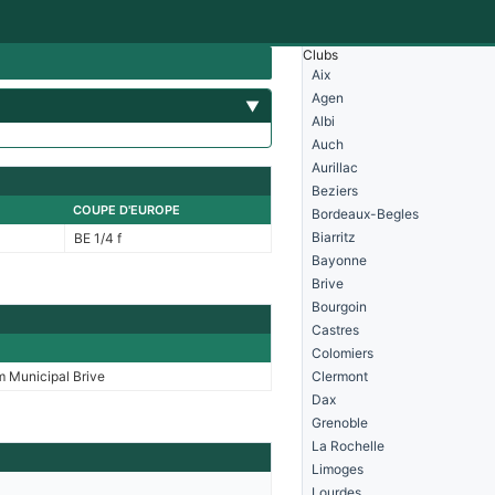
Clubs
Aix
Agen
▼
Albi
Auch
Aurillac
Beziers
COUPE D'EUROPE
Bordeaux-Begles
Biarritz
BE 1/4 f
Bayonne
Brive
Bourgoin
Castres
Colomiers
m Municipal Brive
Clermont
Dax
Grenoble
La Rochelle
Limoges
Lourdes