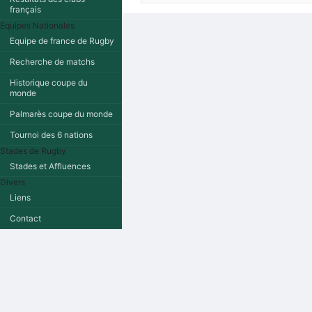
français
Equipes Nationales
Equipe de france de Rugby
Recherche de matchs
Historique coupe du
monde
Palmarès coupe du monde
Tournoi des 6 nations
Stades de Rugby
Stades et Affluences
Divers
Liens
Contact