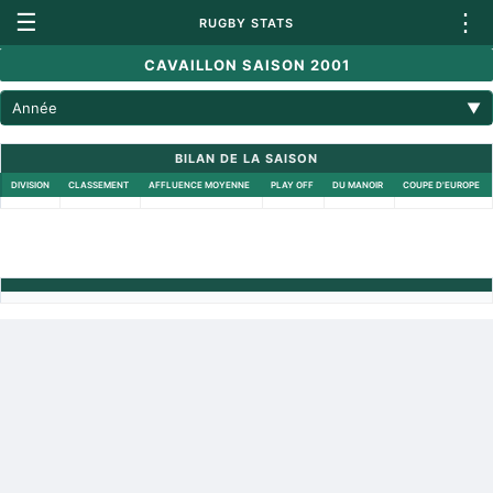
☰
⋮
RUGBY STATS
CAVAILLON SAISON 2001
Année
▼
BILAN DE LA SAISON
DIVISION
CLASSEMENT
AFFLUENCE MOYENNE
PLAY OFF
DU MANOIR
COUPE D'EUROPE
Retour