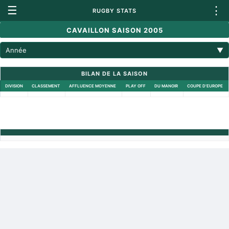
☰
⋮
RUGBY STATS
CAVAILLON SAISON 2005
Année
▼
BILAN DE LA SAISON
DIVISION
CLASSEMENT
AFFLUENCE MOYENNE
PLAY OFF
DU MANOIR
COUPE D'EUROPE
Retour