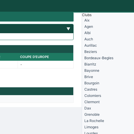
Clubs
Aix
Agen
▼
Albi
Auch
Aurillac
Beziers
R
COUPE D'EUROPE
Bordeaux-Begles
Biarritz
-
Bayonne
Brive
Bourgoin
Castres
Colomiers
Clermont
Dax
Grenoble
La Rochelle
Limoges
Lourdes