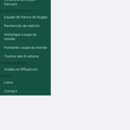
français
Equipes Nationales
Equipe de france de Rugby
Recherche de matchs
Historique coupe du
monde
Palmarès coupe du monde
Tournoi des 6 nations
Stades de Rugby
Stades et Affluences
Divers
Liens
Contact