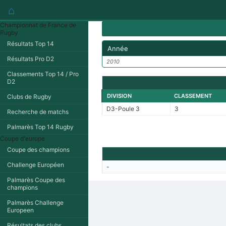
⌂
Championnat de France de
Rugby
Résultats Top 14
Année
Résultats Pro D2
2010
Classements Top 14 / Pro
D2
DIVISION
CLASSEMENT
Clubs de Rugby
D3-Poule 3
3
Recherche de matchs
Palmarès Top 14 Rugby
Coupe d'europe
Coupe des champions
Challenge Européen
-
Palmarès Coupe des
champions
Palmarès Challenge
Europeen
Résultats des clubs