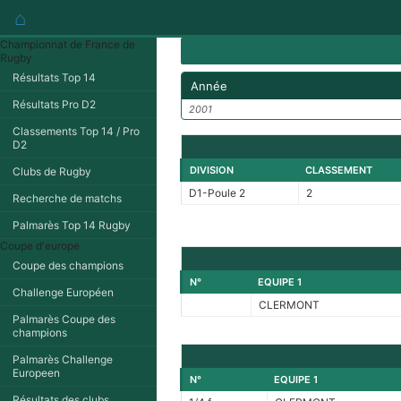
⌂
Championnat de France de
Rugby
Résultats Top 14
Année
Résultats Pro D2
2001
Classements Top 14 / Pro
D2
DIVISION
CLASSEMENT
Clubs de Rugby
D1-Poule 2
2
Recherche de matchs
Palmarès Top 14 Rugby
Coupe d'europe
Coupe des champions
N°
EQUIPE 1
Challenge Européen
CLERMONT
Palmarès Coupe des
champions
Palmarès Challenge
Europeen
N°
EQUIPE 1
Résultats des clubs