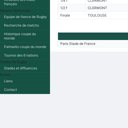
1/4 f
CLERMONT
français
1/2 f
CLERMONT
Equipes Nationales
Finale
TOULOUSE
Equipe de france de Rugby
Recherche de matchs
Historique coupe du
monde
Paris Stade de France
Palmarès coupe du monde
Tournoi des 6 nations
Stades de Rugby
Stades et Affluences
Divers
Liens
Contact