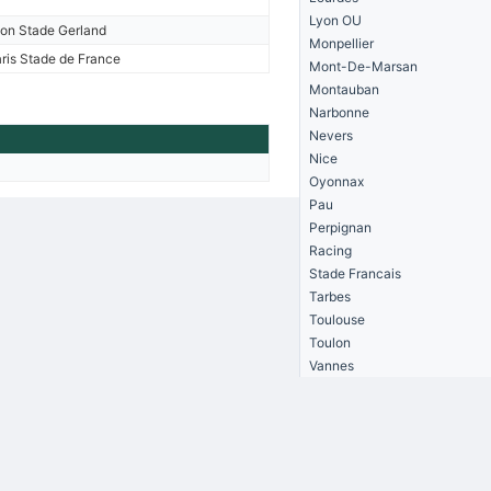
Lyon OU
on Stade Gerland
Monpellier
ris Stade de France
Mont-De-Marsan
Montauban
Narbonne
Nevers
Nice
Oyonnax
Pau
Perpignan
Racing
Stade Francais
Tarbes
Toulouse
Toulon
Vannes