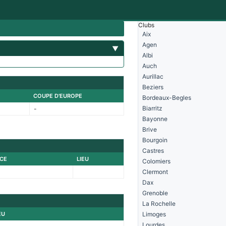
Clubs
Aix
Agen
▼
Albi
Auch
Aurillac
Beziers
COUPE D'EUROPE
Bordeaux-Begles
Biarritz
-
Bayonne
Brive
Bourgoin
Castres
CE
LIEU
Colomiers
Clermont
Dax
Grenoble
La Rochelle
EU
Limoges
Lourdes