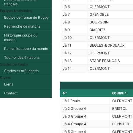
français
Jà 6
CLERMONT
Equipes Nationales
Jà 7
GRENOBLE
Equipe de france de Rugby
Jà 8
BOURGOIN
Recherche de matchs
Jà 9
BIARRITZ
Historique coupe du
Jà 10
CLERMONT
monde
Jà 11
BEGLES-BORDEAUX
Palmarès coupe du monde
Jà 12
CLERMONT
Tournoi des 6 nations
Jà 13
STADE FRANCAIS
Stades de Rugby
Jà 14
CLERMONT
Stades et Affluences
Divers
Liens
Contact
N°
EQUIPE 1
Jà 1 Poule
CLERMONT
Jà 2 Groupe 4
BRISTOL
Jà 3 Groupe 4
CLERMONT
Jà 4 Groupe 4
LEINSTER
Jà 5 Groupe 4
CLERMONT