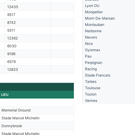
Lyon OU
12435
Monpellier
9517
Mont-De-Marsan
8742
Montauban
5511
Narbonne
Nevers
12362
Nice
6030
Oyonnax
9196
Pau
6579
Perpignan
Racing
12833
Stade Francais
Tarbes
Toulouse
Toulon
LIEU
Vannes
Memorial Ground
Stade Marcel Michelin
Donnybrook
Stade Marcel Michelin