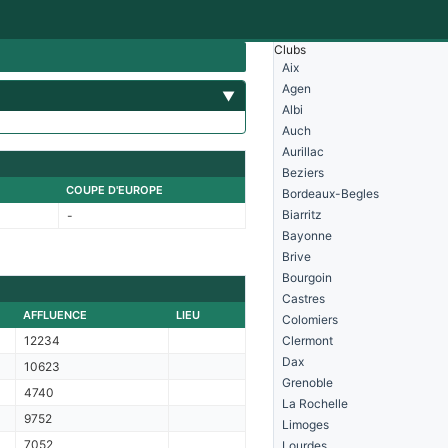
Clubs
Aix
Agen
▼
Albi
Auch
Aurillac
Beziers
COUPE D'EUROPE
Bordeaux-Begles
Biarritz
-
Bayonne
Brive
Bourgoin
Castres
AFFLUENCE
LIEU
Colomiers
12234
Clermont
Dax
10623
Grenoble
4740
La Rochelle
9752
Limoges
7052
Lourdes