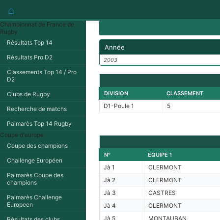
⌂
Championnat de France de
Rugby
Résultats Top 14
Année
Résultats Pro D2
2003
Classements Top 14 / Pro
D2
DIVISION
CLASSEMENT
Clubs de Rugby
D1-Poule 1
5
Recherche de matchs
Palmarès Top 14 Rugby
Coupe d'europe
Coupe des champions
N°
EQUIPE 1
Challenge Européen
Jà 1
CLERMONT
Palmarès Coupe des
Jà 2
CLERMONT
champions
Jà 3
CASTRES
Palmarès Challenge
Europeen
Jà 4
CLERMONT
Jà 5
MONTAUBAN
Résultats des clubs