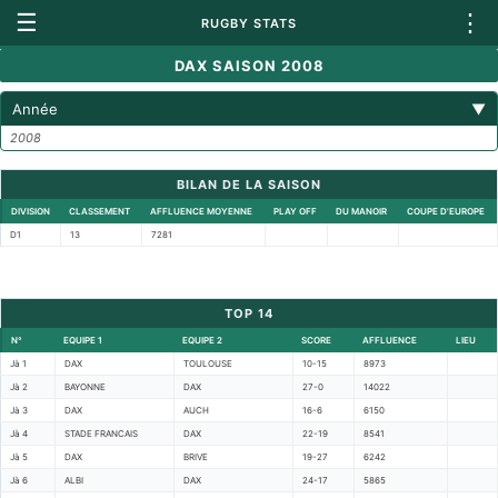
☰
⋮
RUGBY STATS
DAX SAISON 2008
Année
▼
2008
BILAN DE LA SAISON
DIVISION
CLASSEMENT
AFFLUENCE MOYENNE
PLAY OFF
DU MANOIR
COUPE D'EUROPE
D1
13
7281
TOP 14
N°
EQUIPE 1
EQUIPE 2
SCORE
AFFLUENCE
LIEU
Jà 1
DAX
TOULOUSE
10-15
8973
Jà 2
BAYONNE
DAX
27-0
14022
Jà 3
DAX
AUCH
16-6
6150
Jà 4
STADE FRANCAIS
DAX
22-19
8541
Jà 5
DAX
BRIVE
19-27
6242
Jà 6
ALBI
DAX
24-17
5865