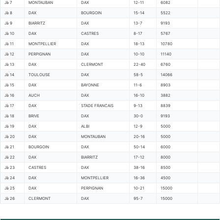
Jà 7
MONTAUBAN
DAX
12-11
6082
Jà 8
DAX
BOURGOIN
15-14
5522
Jà 9
BIARRITZ
DAX
13-7
9193
Jà 10
DAX
CASTRES
8-17
5767
Jà 11
MONTPELLIER
DAX
18-13
10780
Jà 12
PERPIGNAN
DAX
10-10
11140
Jà 13
DAX
CLERMONT
22-40
6760
Jà 14
TOULOUSE
DAX
58-5
14066
Jà 15
DAX
BAYONNE
11-6
8903
Jà 16
AUCH
DAX
16-10
3882
Jà 17
DAX
STADE FRANCAIS
9-13
8839
Jà 18
BRIVE
DAX
30-0
9193
Jà 19
DAX
ALBI
12-9
5000
Jà 20
DAX
MONTAUBAN
20-16
5000
Jà 21
BOURGOIN
DAX
50-14
6000
Jà 22
DAX
BIARRITZ
17-12
8000
Jà 23
CASTRES
DAX
38-16
8500
Jà 24
DAX
MONTPELLIER
16-36
4500
Jà 25
DAX
PERPIGNAN
10-21
15000
Jà 26
CLERMONT
DAX
95-7
15000