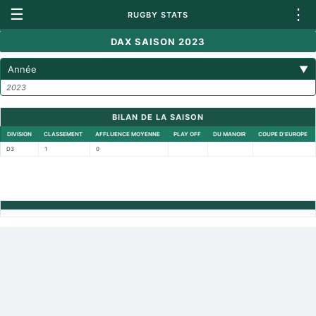
☰
⋮
RUGBY STATS
DAX SAISON 2023
Année
▼
2023
BILAN DE LA SAISON
DIVISION
CLASSEMENT
AFFLUENCE MOYENNE
PLAY OFF
DU MANOIR
COUPE D'EUROPE
D3
1
0
Retour