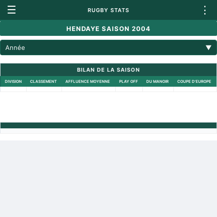
☰
⋮
RUGBY STATS
HENDAYE SAISON 2004
Année
▼
BILAN DE LA SAISON
DIVISION
CLASSEMENT
AFFLUENCE MOYENNE
PLAY OFF
DU MANOIR
COUPE D'EUROPE
Retour