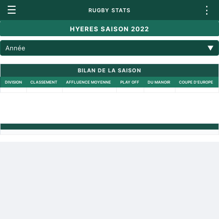
☰
⋮
RUGBY STATS
HYERES SAISON 2022
Année
▼
BILAN DE LA SAISON
DIVISION
CLASSEMENT
AFFLUENCE MOYENNE
PLAY OFF
DU MANOIR
COUPE D'EUROPE
Retour