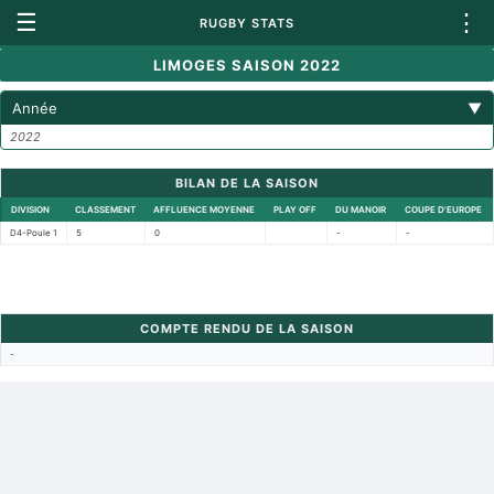
☰
⋮
RUGBY STATS
LIMOGES SAISON 2022
Année
▼
2022
BILAN DE LA SAISON
DIVISION
CLASSEMENT
AFFLUENCE MOYENNE
PLAY OFF
DU MANOIR
COUPE D'EUROPE
D4-Poule 1
5
0
-
-
COMPTE RENDU DE LA SAISON
-
Retour