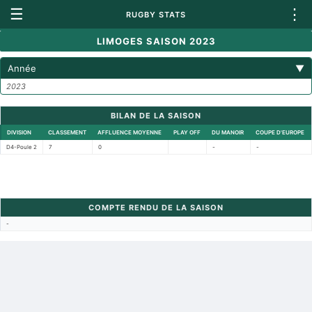
☰
⋮
RUGBY STATS
LIMOGES SAISON 2023
Année
▼
2023
BILAN DE LA SAISON
DIVISION
CLASSEMENT
AFFLUENCE MOYENNE
PLAY OFF
DU MANOIR
COUPE D'EUROPE
D4-Poule 2
7
0
-
-
COMPTE RENDU DE LA SAISON
-
Retour