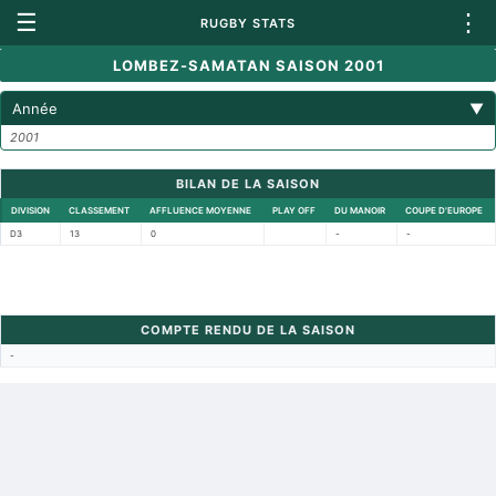
☰
⋮
RUGBY STATS
LOMBEZ-SAMATAN SAISON 2001
Année
▼
2001
BILAN DE LA SAISON
DIVISION
CLASSEMENT
AFFLUENCE MOYENNE
PLAY OFF
DU MANOIR
COUPE D'EUROPE
D3
13
0
-
-
COMPTE RENDU DE LA SAISON
-
Retour