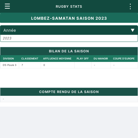
☰
⋮
RUGBY STATS
LOMBEZ-SAMATAN SAISON 2023
Année
▼
2023
BILAN DE LA SAISON
DIVISION
CLASSEMENT
AFFLUENCE MOYENNE
PLAY OFF
DU MANOIR
COUPE D'EUROPE
D5-Poule 3
7
0
-
-
COMPTE RENDU DE LA SAISON
-
Retour