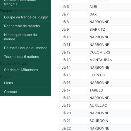
français
Jà 6
ALBI
Equipes Nationales
Jà 7
DAX
Equipe de france de Rugby
Jà 8
NARBONNE
Recherche de matchs
Jà 9
BIARRITZ
Historique coupe du
Jà 10
NARBONNE
monde
Jà 11
NARBONNE
Palmarès coupe du monde
Jà 12
COLOMIERS
Tournoi des 6 nations
Jà 13
MONTAUBAN
Stades de Rugby
Jà 14
NARBONNE
Stades et Affluences
Jà 15
LYON OU
Divers
Jà 16
NARBONNE
Liens
Jà 17
TARBES
Contact
Jà 18
NARBONNE
Jà 19
AURILLAC
Jà 20
NARBONNE
Jà 21
BOURGOIN
Jà 22
NARBONNE