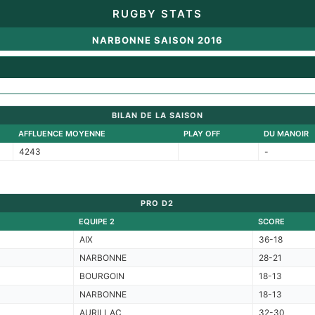
RUGBY STATS
NARBONNE SAISON 2016
BILAN DE LA SAISON
AFFLUENCE MOYENNE
PLAY OFF
DU MANOIR
4243
-
PRO D2
EQUIPE 2
SCORE
AIX
36-18
NARBONNE
28-21
BOURGOIN
18-13
NARBONNE
18-13
AURILLAC
32-30