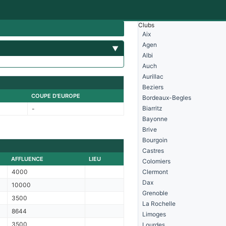
Clubs
Aix
Agen
▼
Albi
Auch
Aurillac
Beziers
COUPE D'EUROPE
Bordeaux-Begles
Biarritz
-
Bayonne
Brive
Bourgoin
Castres
AFFLUENCE
LIEU
Colomiers
4000
Clermont
Dax
10000
Grenoble
3500
La Rochelle
8644
Limoges
3500
Lourdes