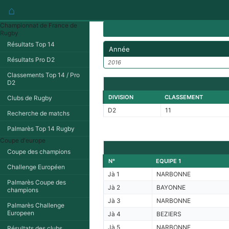
⌂
Championnat de France de
Rugby
Résultats Top 14
Année
Résultats Pro D2
2016
Classements Top 14 / Pro
D2
DIVISION
CLASSEMENT
Clubs de Rugby
D2
11
Recherche de matchs
Palmarès Top 14 Rugby
Coupe d'europe
Coupe des champions
N°
EQUIPE 1
Challenge Européen
Jà 1
NARBONNE
Palmarès Coupe des
Jà 2
BAYONNE
champions
Jà 3
NARBONNE
Palmarès Challenge
Europeen
Jà 4
BEZIERS
Jà 5
NARBONNE
Résultats des clubs