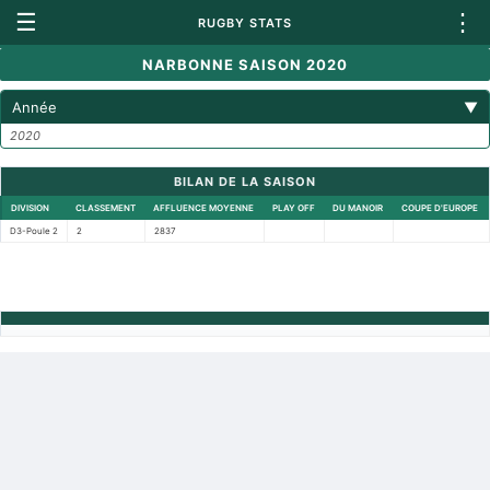
☰
⋮
RUGBY STATS
NARBONNE SAISON 2020
Année
▼
2020
BILAN DE LA SAISON
DIVISION
CLASSEMENT
AFFLUENCE MOYENNE
PLAY OFF
DU MANOIR
COUPE D'EUROPE
D3-Poule 2
2
2837
Retour