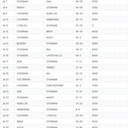
Jà 7
OYONNAX
DAX
46-26
5500
Jà 8
MASSY
OYONNAX
16-29
1000
Jà 9
OYONNAX
AURILLAC
36-20
4500
Jà 10
OYONNAX
NARBONNE
40-13
5000
Jà 11
LYON OU
OYONNAX
31-33
0
Jà 12
OYONNAX
BRIVE
40-19
6500
Jà 13
OYONNAX
AUCH
55-3
5000
Jà 14
BEZIERS
OYONNAX
28-33
3690
Jà 15
OYONNAX
PAU
26-21
6500
Jà 16
OYONNAX
LA ROCHELLE
18-3
6800
Jà 17
ALBI
OYONNAX
11-13
4500
Jà 18
OYONNAX
TARBES
21-18
6000
Jà 19
OYONNAX
AIX
22-10
5800
Jà 20
COLOMIERS
OYONNAX
25-13
3500
Jà 21
OYONNAX
CARCASSONNE
32-5
7000
Jà 22
DAX
OYONNAX
12-33
3200
Jà 23
OYONNAX
MASSY
41-17
6500
Jà 24
AURILLAC
OYONNAX
23-22
3500
Jà 25
NARBONNE
OYONNAX
6-9
5000
Jà 26
OYONNAX
LYON OU
23-20
8500
Jà 27
BRIVE
OYONNAX
30-29
9126
Jà 28
AUCH
OYONNAX
13-40
4000