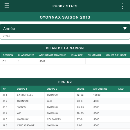
☰
⋮
RUGBY STATS
OYONNAX SAISON 2013
Année
▼
2013
BILAN DE LA SAISON
DIVISION
CLASSEMENT
AFFLUENCE MOYENNE
PLAY OFF
DU MANOIR
COUPE D'EUROPE
D2
1
5302
PRO D2
N°
EQUIPE 1
EQUIPE 2
SCORE
AFFLUENCE
LIEU
Jà 1
LA ROCHELLE
OYONNAX
12-22
10500
Jà 2
OYONNAX
ALBI
40-6
4500
Jà 3
TARBES
OYONNAX
25-25
3500
Jà 4
AIX
OYONNAX
16-23
3000
Jà 5
OYONNAX
COLOMIERS
27-6
5000
Jà 6
CARCASSONNE
OYONNAX
25-21
4500