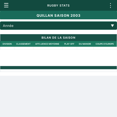
☰
⋮
RUGBY STATS
QUILLAN SAISON 2003
Année
▼
BILAN DE LA SAISON
DIVISION
CLASSEMENT
AFFLUENCE MOYENNE
PLAY OFF
DU MANOIR
COUPE D'EUROPE
Retour