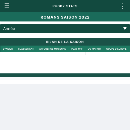
☰
⋮
RUGBY STATS
ROMANS SAISON 2022
Année
▼
BILAN DE LA SAISON
DIVISION
CLASSEMENT
AFFLUENCE MOYENNE
PLAY OFF
DU MANOIR
COUPE D'EUROPE
Retour