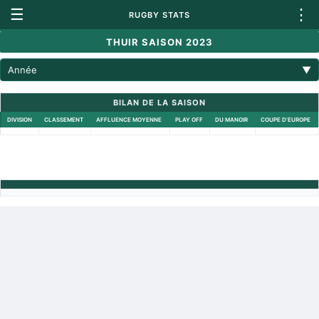
☰
⋮
RUGBY STATS
THUIR SAISON 2023
Année
▼
BILAN DE LA SAISON
DIVISION
CLASSEMENT
AFFLUENCE MOYENNE
PLAY OFF
DU MANOIR
COUPE D'EUROPE
Retour