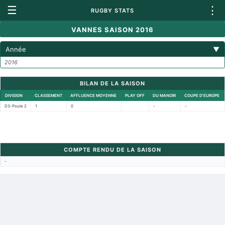
☰
⋮
RUGBY STATS
VANNES SAISON 2016
Année
▼
2016
BILAN DE LA SAISON
DIVISION
CLASSEMENT
AFFLUENCE MOYENNE
PLAY OFF
DU MANOIR
COUPE D'EUROPE
D3-Poule 2
1
0
-
-
COMPTE RENDU DE LA SAISON
-
Retour