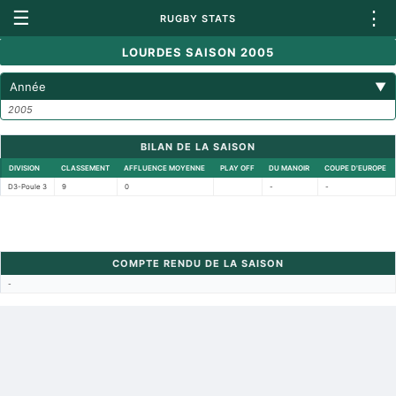
☰
⋮
RUGBY STATS
LOURDES SAISON 2005
Année
▼
2005
BILAN DE LA SAISON
DIVISION
CLASSEMENT
AFFLUENCE MOYENNE
PLAY OFF
DU MANOIR
COUPE D'EUROPE
D3-Poule 3
9
0
-
-
COMPTE RENDU DE LA SAISON
-
Retour