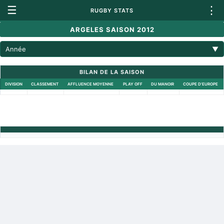
☰
⋮
RUGBY STATS
ARGELES SAISON 2012
Année
▼
BILAN DE LA SAISON
DIVISION
CLASSEMENT
AFFLUENCE MOYENNE
PLAY OFF
DU MANOIR
COUPE D'EUROPE
Retour