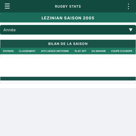
☰
⋮
RUGBY STATS
LEZINIAN SAISON 2005
Année
▼
BILAN DE LA SAISON
DIVISION
CLASSEMENT
AFFLUENCE MOYENNE
PLAY OFF
DU MANOIR
COUPE D'EUROPE
Retour